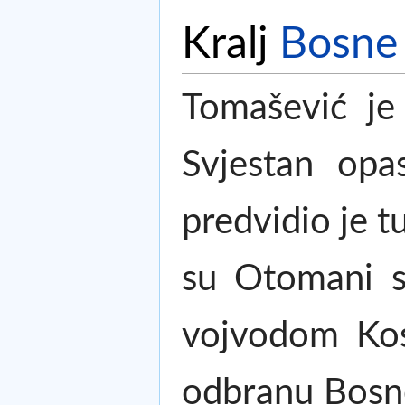
Kralj
Bosne
Tomašević je
Svjestan opa
predvidio je t
su Otomani sv
vojvodom Kos
odbranu Bosne