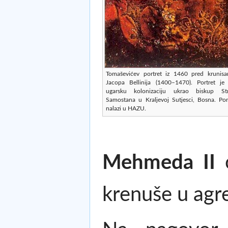
Tomaševićev portret iz 1460 pred krunisan
Jacopa Bellinija (1400–1470). Portret je
ugarsku kolonizaciju ukrao biskup St
Samostana u Kraljevoj Sutjesci, Bosna. Por
nalazi u HAZU.
Mehmeda II
o
krenuše u agr