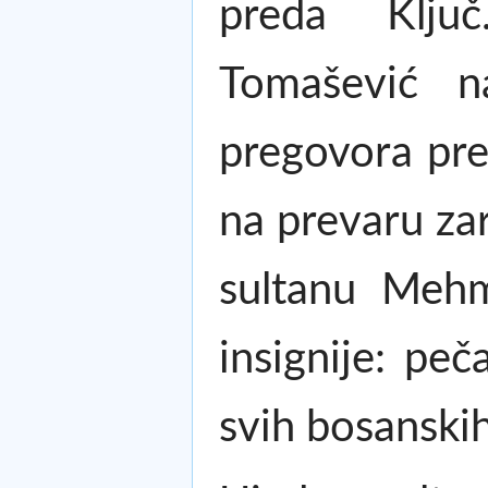
preda Klju
Tomašević n
pregovora pre
na prevaru za
sultanu Mehm
insignije: peč
svih bosanskih