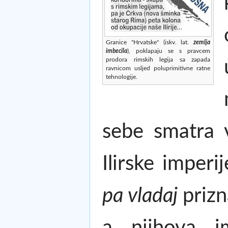
Granice "Hrvatske" (iskv. lat.
zemlja
imbecila
), poklapaju se s pravcem
prodora rimskih legija sa zapada
ravnicom usljed poluprimitivne ratne
tehnologije.
sebe smatra v
Ilirske imperij
pa vladaj
prizn
a njihova i