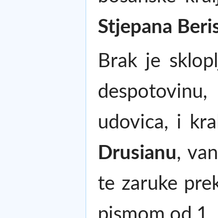
Stjepana Beri
Brak je sklo
despotovinu,
udovica, i kra
Drusianu
, va
te zaruke pre
pismom od 1. 