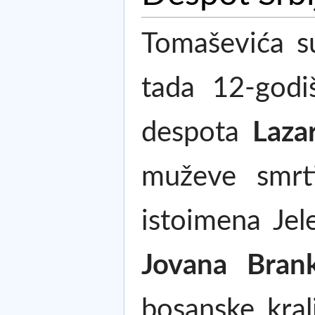
Tomaševića su
tada 12-god
despota
Laza
muževe smrt
istoimena Jel
Jovana Brank
bosanske kral