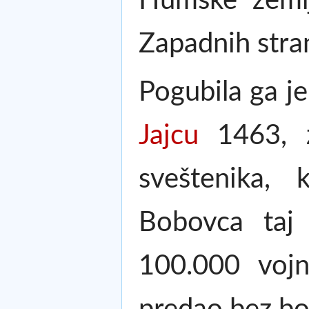
Humske zemlje
Zapadnih stran
Pogubila ga j
Jajcu
1463, za
sveštenika, 
Bobovca taj 
100.000 vojn