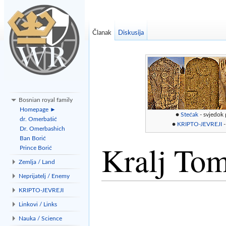
Članak
Diskusija
Bosnian royal family
Homepage ►
●
Stećak
- svjedok
dr. Omerbašić
●
KRIPTO-JEVREJI
-
Dr. Omerbashich
Ban Borić
Kralj Tom
Prince Borić
Zemlja / Land
Neprijatelj / Enemy
Idi na:
navigacija
,
traži
KRIPTO-JEVREJI
Linkovi / Links
Nauka / Science