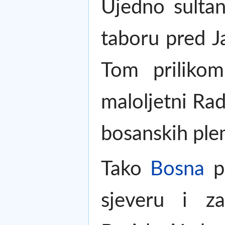
Ujedno sulta
taboru pred Ja
Tom prilikom 
maloljetni Rad
bosanskih ple
Tako
Bosna
po
sjeveru i z