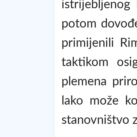
istrijebljeno
potom dovođen
primijenili R
taktikom osi
plemena priro
lako može kon
stanovništvo za