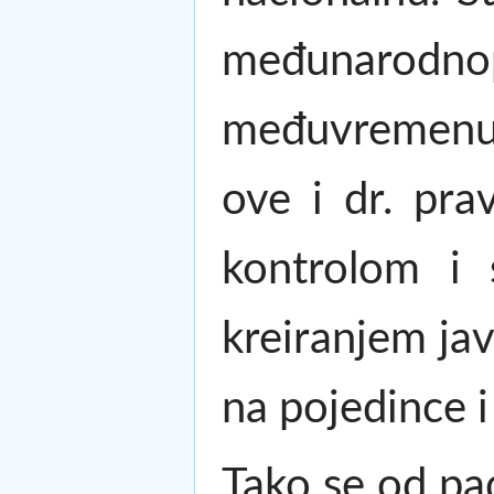
međunarodno
međuvremenu s
ove i dr. pra
kontrolom i 
kreiranjem jav
na pojedince i 
Tako se od pad