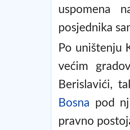
uspomena na 
posjednika sa
Po uništenju K
većim gradovi
Berislavići, 
Bosna
pod nji
pravno postoj