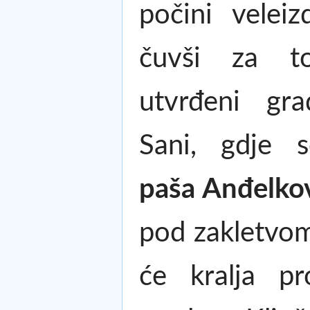
počini veleiz
čuvši za t
utvrđeni gr
Sani, gdje
paša Anđelko
pod zakletvo
će kralja pr