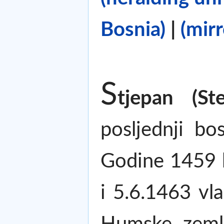
Bosnia)
|
(mirr
S
tjepan (St
posljednji bo
Godine 1459 b
i 5.6.1463 vla