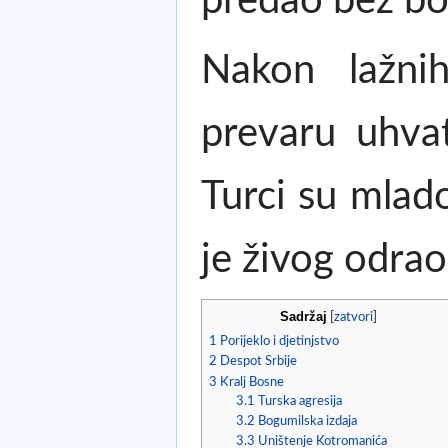
predao bez bor
Nakon lažni
prevaru uhvat
Turci su mlado
je živog odra
Sadržaj
[
zatvori
]
1
Porijeklo i djetinjstvo
2
Despot Srbije
3
Kralj Bosne
3.1
Turska agresija
3.2
Bogumilska izdaja
3.3
Uništenje Kotromanića