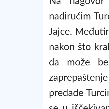
Na nagovor 
nadirućim Tur
Jajce. Međutim
nakon što kral
da može bez
zaprepaštenje
predade Turcim
se u iščekiva