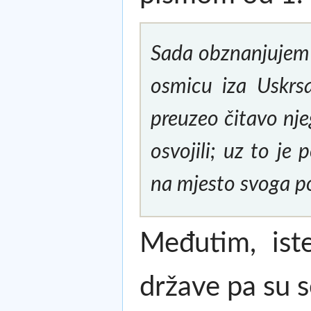
Sada obznanjujem va
osmicu iza Uskrs
preuzeo čitavo njeg
osvojili; uz to j
na mjesto svoga po
Međutim, ist
države pa su s