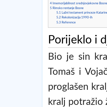
4
Imemorijabilnost srednjovjekovne Bosn
5
Rimsko rentanje Bosne
5.1
Lažni testament princeze Katarin
5.2
Rekolonizacija 1990-ih
5.3
Reference
Porijeklo i 
Bio je sin kr
Tomaš i Vojač
proglašen kral
kralj potražio