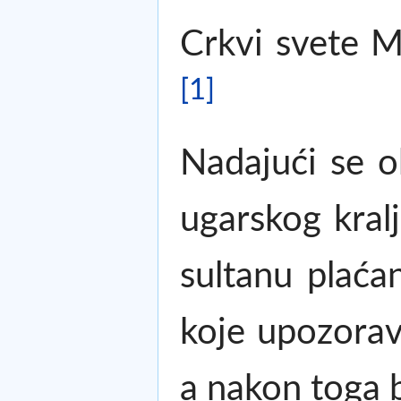
Crkvi svete M
[1]
Nadajući se o
ugarskog kral
sultanu plać
koje upozorav
a nakon toga b