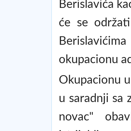
Berislavića k
će se održat
Berislavićim
okupacionu ad
Okupacionu upr
u saradnji sa
novac" obav