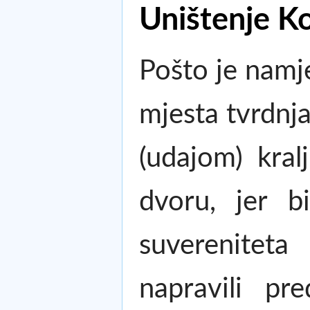
Uništenje K
Pošto je namj
mjesta tvrdnja
(udajom) kral
dvoru, jer b
suvereniteta
napravili pre