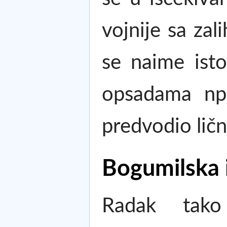
vojnije sa za
se naime ist
opsadama npr.
predvodio ličn
Bogumilska 
Radak tako