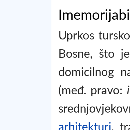
Imemorijabi
Uprkos tursko
Bosne, što je
domicilnog n
(međ. pravo:
srednjovjekov
arhitekturi
, t