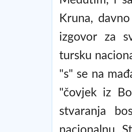
Kruna, davno 
izgovor za s
tursku nacion
"s" se na mađa
"čovjek iz Bo
stvaranja bo
nacionalnu. S