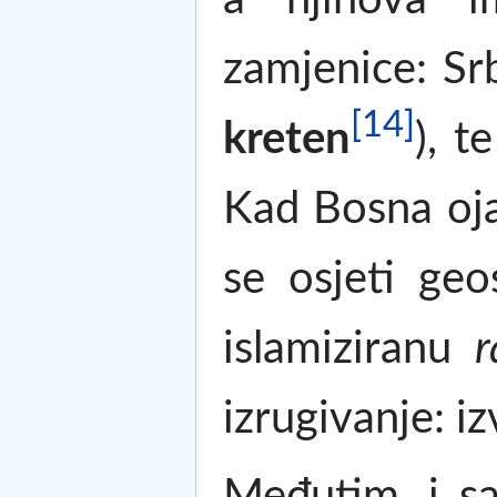
zamjenice: Srb
[14]
kreten
), t
Kad Bosna oja
se osjeti ge
islamiziranu
r
izrugivanje: iz
Međutim, i s