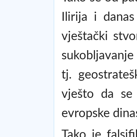
Ilirija i dan
vještački stv
sukobljavanje
tj. geostrate
vješto da se
evropske dinas
Tako je falsi