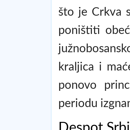
što je Crkva
poništiti obe
južnobosansko
kraljica i ma
ponovo princ
periodu izgna
Despot Srbi