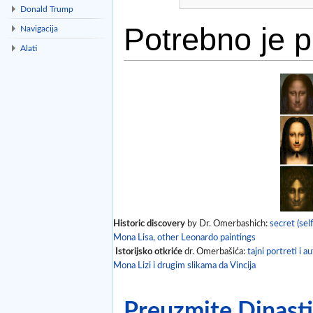
Donald Trump
Potrebno je pr
Navigacija
Alati
Idi na:
navigacija
,
traži
Historic discovery
by Dr. Omerbashich:
secret (self
Mona Lisa, other Leonardo paintings
Istorijsko otkriće
dr. Omerbašića:
tajni portreti i a
Mona Lizi i drugim slikama da Vincija
Preuzmite Dinastij