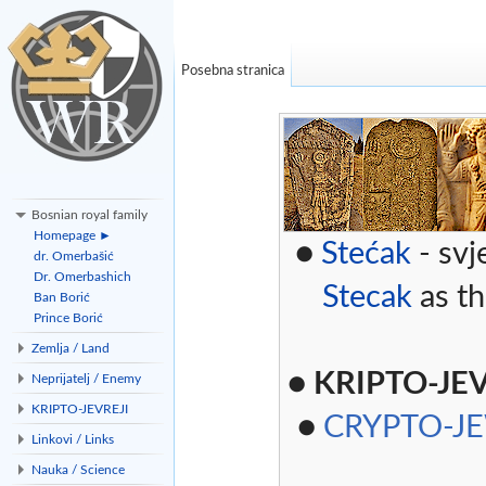
Posebna stranica
Bosnian royal family
Homepage ►
●
Stećak
- svj
dr. Omerbašić
Dr. Omerbashich
Stecak
as th
Ban Borić
Prince Borić
Zemlja / Land
●
KRIPTO-JEV
Neprijatelj / Enemy
KRIPTO-JEVREJI
●
CRYPTO-J
Linkovi / Links
Nauka / Science