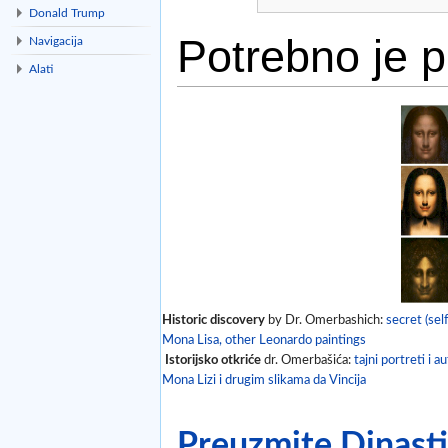
Donald Trump
Potrebno je pr
Navigacija
Alati
Idi na:
navigacija
,
traži
Historic discovery
by Dr. Omerbashich:
secret (self
Mona Lisa, other Leonardo paintings
Istorijsko otkriće
dr. Omerbašića:
tajni portreti i a
Mona Lizi i drugim slikama da Vincija
Preuzmite Dinastij