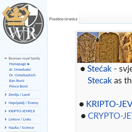
Posebna stranica
Bosnian royal family
Homepage ►
●
Stećak
- svj
dr. Omerbašić
Dr. Omerbashich
Stecak
as th
Ban Borić
Prince Borić
Zemlja / Land
●
KRIPTO-JEV
Neprijatelj / Enemy
KRIPTO-JEVREJI
●
CRYPTO-J
Linkovi / Links
Nauka / Science