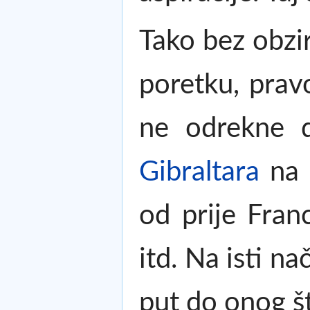
Tako bez obz
poretku, prav
ne odrekne d
Gibraltara
na 
od prije Fran
itd. Na isti na
put do onog š