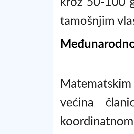
kroz 50-100 g
tamošnjim vlas
Međunarodno 
Matematskim
većina član
koordinatno