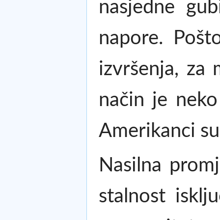
nasjedne gub
napore. Pošt
izvršenja, za
način je neko
Amerikanci su 
Nasilna promje
stalnost iskl