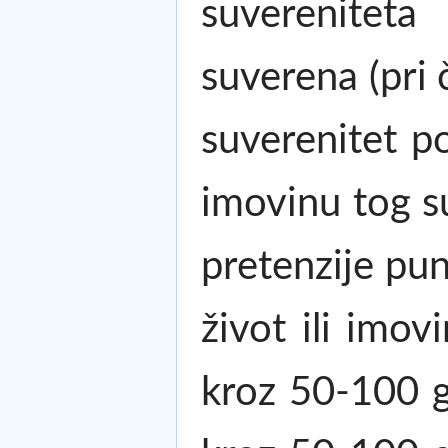
suvereniteta
suverena (pri 
suverenitet po
imovinu tog su
pretenzije pu
život ili imo
kroz 50-100 go