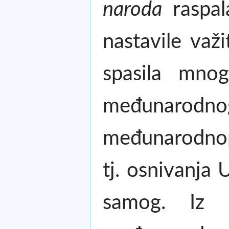
naroda
raspal
nastavile važ
spasila mnog
međunarod
međunarodnopr
tj. osnivanja
samog. Iz 