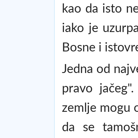
kao da isto ne
iako je uzurp
Bosne i istovre
Jedna od najve
pravo jačeg"
zemlje mogu o
da se tamošn