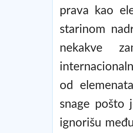
prava kao e
starinom nad
nekakve za
internacionaln
od elemenata
snage pošto j
ignorišu međun