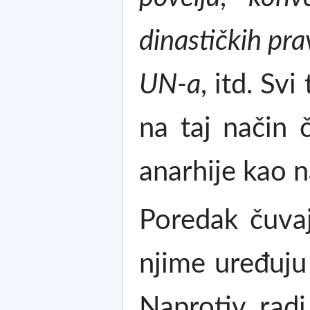
dinastičkih pra
UN-a
, itd. Sv
na taj način 
anarhije kao 
Poredak čuvaj
njime uređuju 
Naprotiv, radi