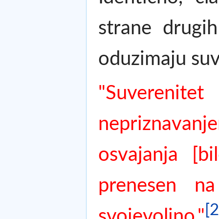
strane drugih
oduzimaju suv
"Suverenite
nepriznavanje
osvajanja [b
prenesen na
[2
svojevoljno."