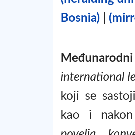
Bosnia)
|
(mirr
Međunarod
international l
koji se sasto
kao i nakon
povelja
,
konve