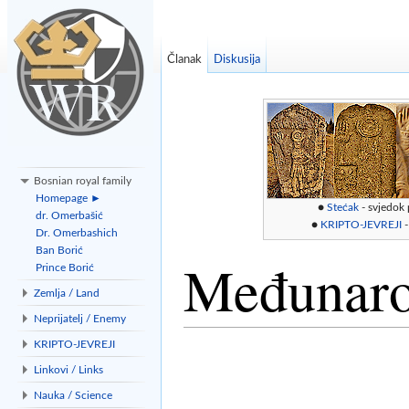
Članak
Diskusija
Bosnian royal family
Homepage ►
●
Stećak
- svjedok
dr. Omerbašić
●
KRIPTO-JEVREJI
-
Dr. Omerbashich
Ban Borić
Međunaro
Prince Borić
Zemlja / Land
Neprijatelj / Enemy
Idi na:
navigacija
,
traži
KRIPTO-JEVREJI
Linkovi / Links
Nauka / Science