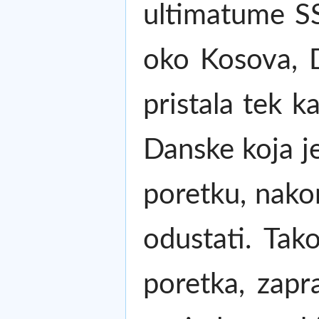
ultimatume SS
oko Kosova, D
pristala tek k
Danske koja j
poretku, nako
odustati. Tak
poretka, zapr