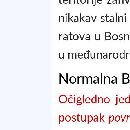
teritorije za
nikakav stalni
ratova u Bosni
u međunarodn
Normalna 
Očigledno jed
postupak
povr