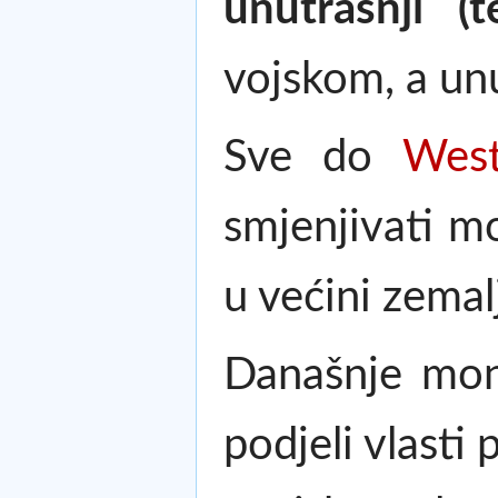
unutrašnji (te
vojskom, a un
Sve do
West
smjenjivati m
u većini zema
Današnje mon
podjeli vlasti