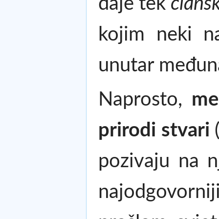
daje tek
člans
kojim neki n
unutar međun
Naprosto,
me
prirodi stvari
(
pozivaju na n
najodgovornij