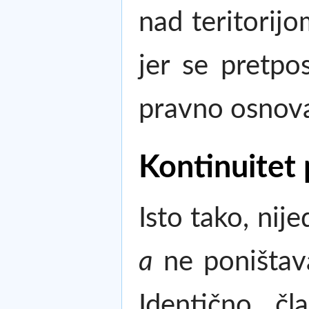
nad teritorij
jer se pretpo
pravno osnova
Kontinuitet 
Isto tako, nij
a
ne poništava
Identično, č