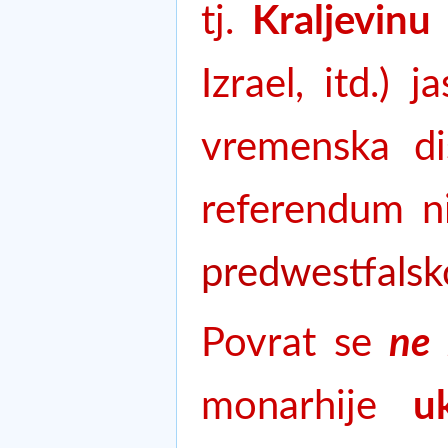
tj.
Kraljevinu
Izrael, itd.)
vremenska di
referendum ni
predwestfalsk
Povrat se
ne 
monarhije
u