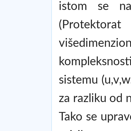
istom se na
(Protektora
višedimenzi
kompleksnos
sistemu (u,v,w
za razliku od
Tako se uprav