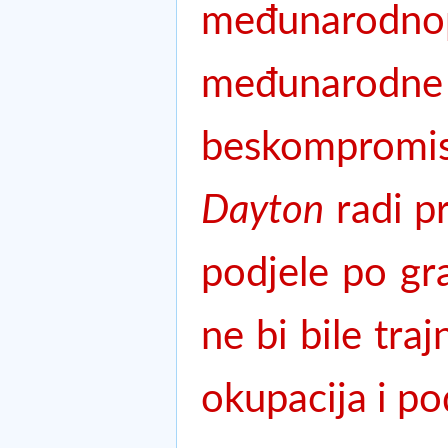
međunarodn
međunarodn
beskompromis
Dayton
radi p
podjele po gra
ne bi bile traj
okupacija i po