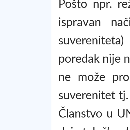
Pošto npr. r
ispravan nač
suvereniteta
poredak nije 
ne može promi
suverenitet t
Članstvo u UN 