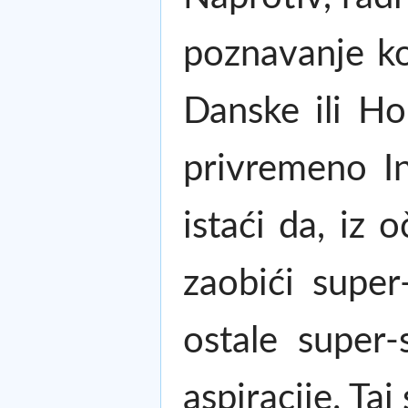
poznavanje ko
Danske ili Hol
privremeno I
istaći da, iz 
zaobići super
ostale super-
aspiracije. Taj