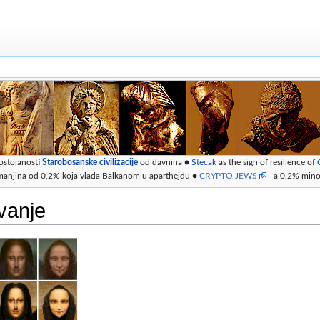
ostojanosti
Starobosanske civilizacije
od davnina ●
Stecak
as the sign of resilience of
manjina od 0,2% koja vlada Balkanom u aparthejdu ●
CRYPTO-JEWS
- a 0.2% minor
ivanje