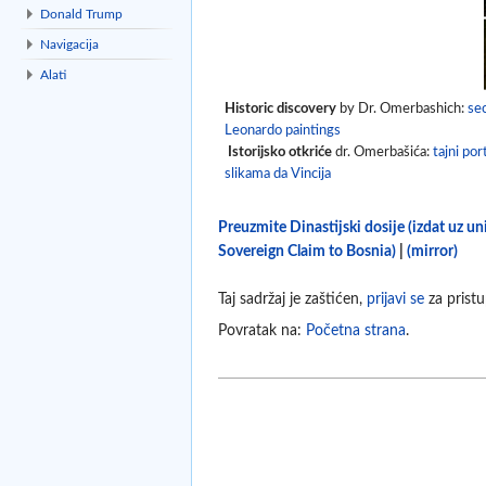
Donald Trump
Navigacija
Alati
Historic discovery
by Dr. Omerbashich:
sec
Leonardo paintings
Istorijsko otkriće
dr. Omerbašića:
tajni por
slikama da Vincija
Preuzmite Dinastijski dosije (izdat uz u
Sovereign Claim to Bosnia)
|
(mirror)
Taj sadržaj je zaštićen,
prijavi se
za pristu
Povratak na:
Početna strana
.