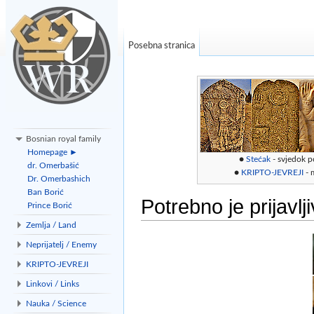
Posebna stranica
Bosnian royal family
Homepage ►
●
Stećak
- svjedok p
dr. Omerbašić
●
KRIPTO-JEVREJI
- 
Dr. Omerbashich
Ban Borić
Potrebno je prijavlj
Prince Borić
Zemlja / Land
Idi na:
navigacija
,
traži
Neprijatelj / Enemy
KRIPTO-JEVREJI
Linkovi / Links
Nauka / Science