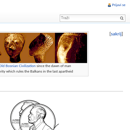
Prijavi se
[
sakrij
]
Old Bosnian Civilization
since the dawn of man
ity which rules the Balkans in the last apartheid