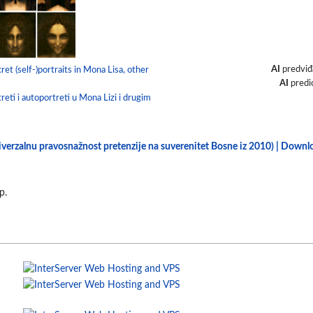
AI
predviđ
ret (self-)portraits in Mona Lisa, other
AI
predi
treti i autoportreti u Mona Lizi i drugim
niverzalnu pravosnažnost pretenzije na suverenitet Bosne iz 2010) | Down
p.