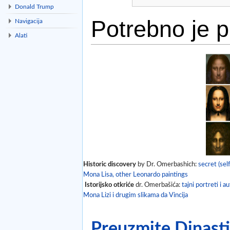
Donald Trump
Potrebno je pr
Navigacija
Alati
Idi na:
navigacija
,
traži
Historic discovery
by Dr. Omerbashich:
secret (self
Mona Lisa, other Leonardo paintings
Istorijsko otkriće
dr. Omerbašića:
tajni portreti i a
Mona Lizi i drugim slikama da Vincija
Preuzmite Dinastij