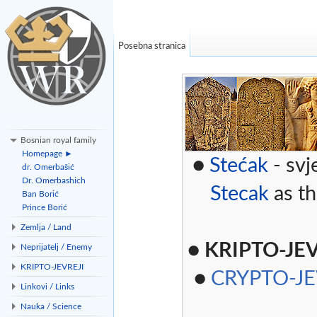
Posebna stranica
Bosnian royal family
Homepage ►
●
Stećak
- svj
dr. Omerbašić
Dr. Omerbashich
Stecak
as th
Ban Borić
Prince Borić
Zemlja / Land
●
KRIPTO-JEV
Neprijatelj / Enemy
KRIPTO-JEVREJI
●
CRYPTO-J
Linkovi / Links
Nauka / Science