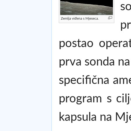
so
Zemlja viđena s Mjeseca.
pr
postao operat
prva sonda na 
specifična am
program s cil
kapsula na Mj