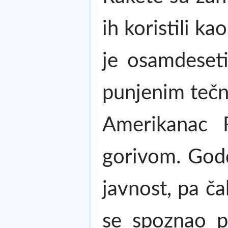
ih koristili k
je osamdeseti
punjenim tečn
Amerikanac R
gorivom. Godd
javnost, pa ča
se spoznao pr