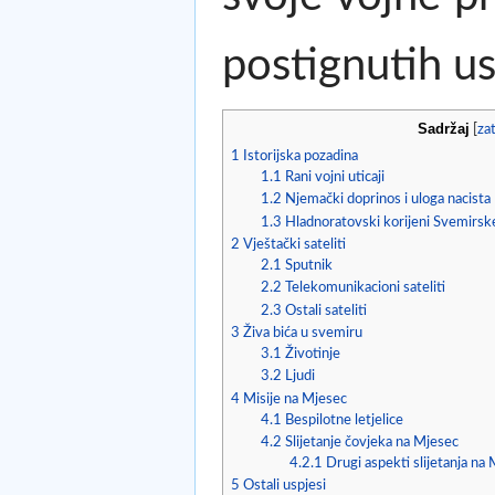
postignutih us
Sadržaj
[
za
1
Istorijska pozadina
1.1
Rani vojni uticaji
1.2
Njemački doprinos i uloga nacista
1.3
Hladnoratovski korijeni Svemirsk
2
Vještački sateliti
2.1
Sputnik
2.2
Telekomunikacioni sateliti
2.3
Ostali sateliti
3
Živa bića u svemiru
3.1
Životinje
3.2
Ljudi
4
Misije na Mjesec
4.1
Bespilotne letjelice
4.2
Slijetanje čovjeka na Mjesec
4.2.1
Drugi aspekti slijetanja na
5
Ostali uspjesi