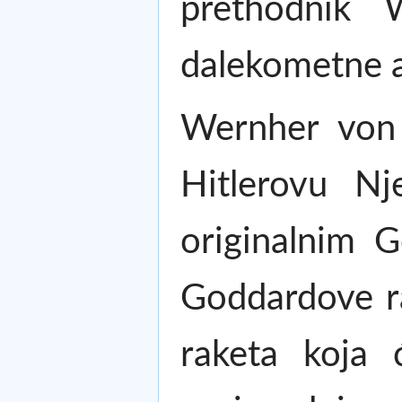
prethodnik 
dalekometne ar
Wernher von B
Hitlerovu N
originalnim G
Goddardove ra
raketa koja 