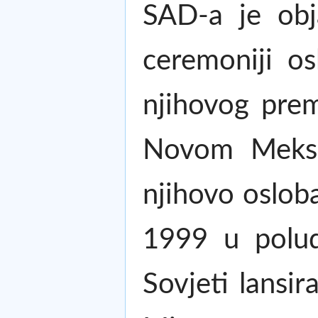
SAD-a je obj
ceremoniji o
njihovog prem
Novom Meksik
njihovo osloba
1999 u poludi
Sovjeti lansir