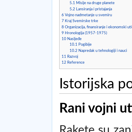
5.1
Misije na druge planete
5.2
Lansiranja i pristajanja
6
Vojno nadmetanje u svemiru
7
Kraj Svemirske trke
8
Organizacija, finansiranje i ekonomski uti
9
Hronologija (1957-1975)
10
Nasljeđe
10.1
Pogibije
10.2
Napredak u tehnologiji i nauci
11
Razvoj
12
Reference
Istorijska p
Rani vojni ut
Rakete su zan