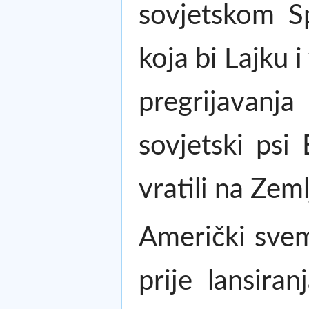
sovjetskom S
koja bi Lajku i
pregrijavanj
sovjetski psi 
vratili na Zeml
Američki svem
prije lansira