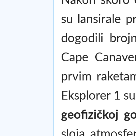
Nakon skoro č
su lansirale 
dogodili broj
Cape Canavera
prvim raketama
Eksplorer 1 su
geofizičkoj go
sloja atmosfe