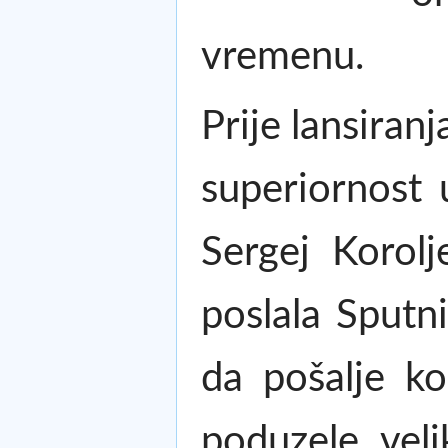
vremenu.
Prije lansiran
superiornost 
Sergej Korolj
poslala Sputni
da pošalje k
poduzele vel