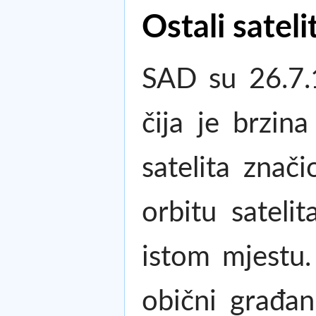
Ostali satelit
SAD su 26.7.
čija je brzin
satelita znač
orbitu sateli
istom mjestu.
obični građani