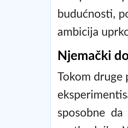
budućnosti, p
ambicija uprko
Njemački dop
Tokom druge p
eksperimentis
sposobne da d