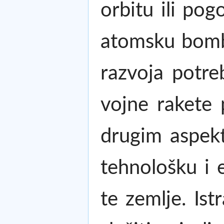
orbitu ili po
atomsku bombu
razvoja potre
vojne rakete p
drugim aspekt
tehnološku i 
te zemlje. Is