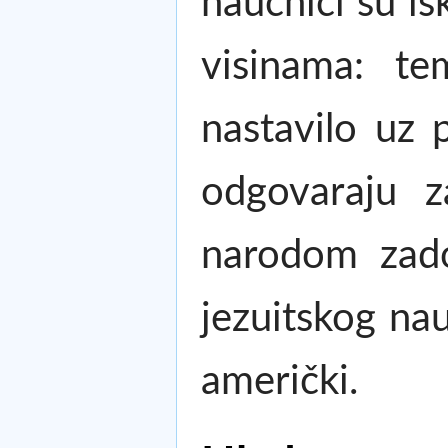
naučnici su isk
visinama: te
nastavilo uz 
odgovaraju z
narodom zado
jezuitskog na
američki.