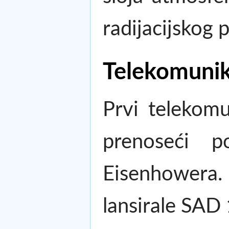
radijacijskog 
Telekomunika
Prvi telekomu
prenoseći p
Eisenhowera. P
lansirale SAD