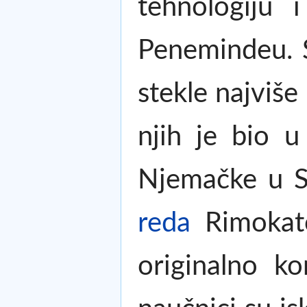
tehnologiju 
Penemindeu. S
stekle najviše
njih je bio u
Njemačke u S
reda
Rimokatol
originalno ko