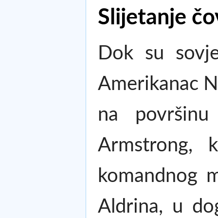
Slijetanje č
Dok su sovjet
Amerikanac Ne
na površinu 
Armstrong, 
komandnog mo
Aldrina, u do