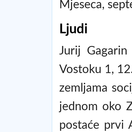
Mjeseca, sep
Ljudi
Jurij Gagarin
Vostoku 1, 12.
zemljama socij
jednom oko Ze
postaće prvi 