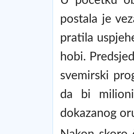
U početku ob
postala je vez
pratila uspjeh
hobi. Predsje
svemirski pro
da bi milioni
dokazanog oruž