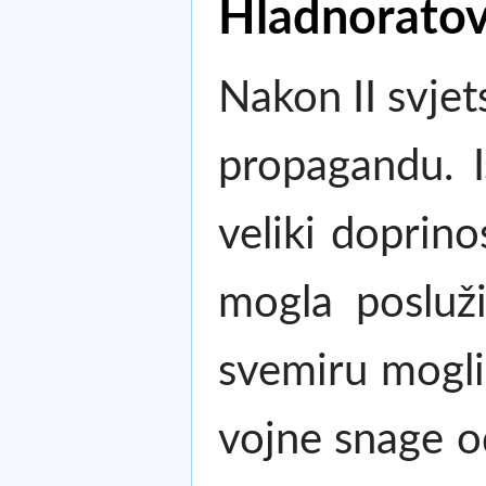
Hladnoratovs
Nakon II svjet
propagandu. I
veliki doprin
mogla posluži
svemiru mogli 
vojne snage od