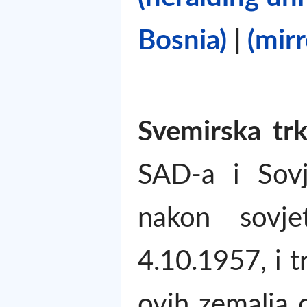
Bosnia)
|
(mirr
Svemirska tr
SAD-a i Sovj
nakon sovjet
4.10.1957, i t
ovih zemalja 