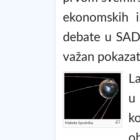
ekonomskih im
debate u SAD.
važan pokazate
La
u 
ko
Maketa Sputnika.
oh