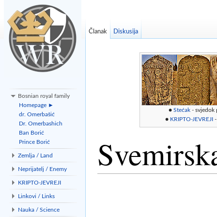
Članak
Diskusija
Bosnian royal family
Homepage ►
●
Stećak
- svjedok
dr. Omerbašić
●
KRIPTO-JEVREJI
-
Dr. Omerbashich
Ban Borić
Svemirska
Prince Borić
Zemlja / Land
Neprijatelj / Enemy
Idi na:
navigacija
,
traži
KRIPTO-JEVREJI
Linkovi / Links
Nauka / Science