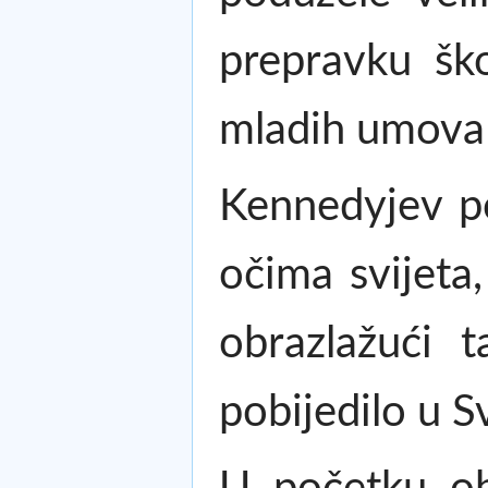
prepravku ško
mladih umova
Kennedyjev po
očima svijeta
obrazlažući 
pobijedilo u S