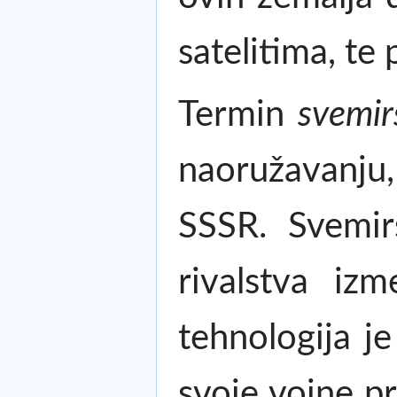
satelitima, te
Termin
svemir
naoružavanju,
SSSR. Svemir
rivalstva i
tehnologija j
svoje vojne pr