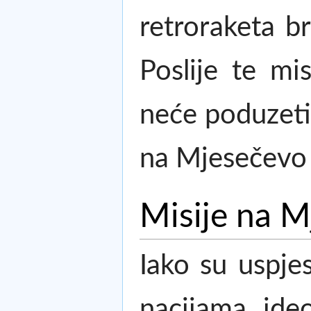
retroraketa b
Poslije te mi
neće poduzeti
na Mjesečevo 
Misije na M
Iako su uspjes
nacijama, ide