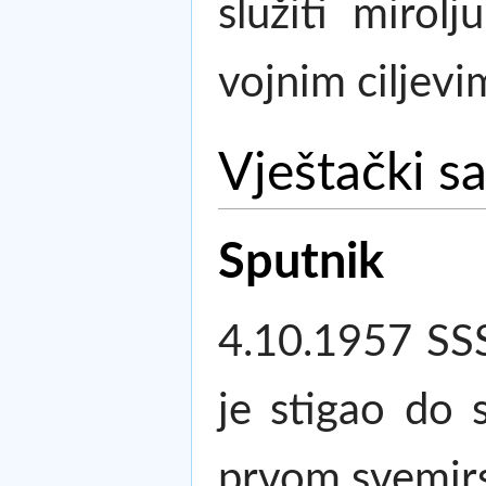
služiti mirol
vojnim ciljevi
Vještački sa
Sputnik
4.10.1957 SSSR
je stigao do 
prvom svemir