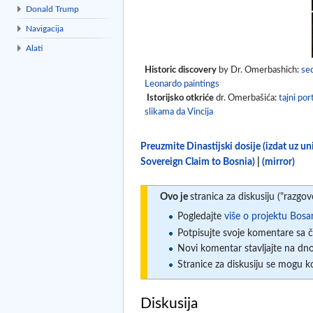
Donald Trump
Navigacija
Alati
Historic discovery
by Dr. Omerbashich:
sec
Leonardo paintings
Istorijsko otkriće
dr. Omerbašića:
tajni por
slikama da Vincija
Preuzmite Dinastijski dosije (izdat uz u
Sovereign Claim to Bosnia)
|
(mirror)
Ovo je
stranica za diskusiju ("razgov
Pogledajte
više o projektu Bosan
Potpisujte svoje komentare sa čet
Novi komentar stavljajte na dno
Stranice za diskusiju se mogu kor
Diskusija