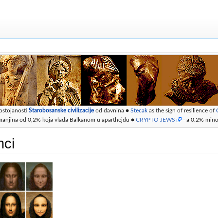
ostojanosti
Starobosanske civilizacije
od davnina ●
Stecak
as the sign of resilience of
manjina od 0,2% koja vlada Balkanom u aparthejdu ●
CRYPTO-JEWS
- a 0.2% minor
nci