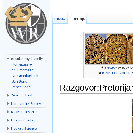
Članak
Diskusija
Bosnian royal family
Homepage ►
●
Stećak
- svjedok p
dr. Omerbašić
●
KRIPTO-JEVREJI
- 
Dr. Omerbashich
Ban Borić
Razgovor:Pretorija
Prince Borić
Zemlja / Land
Idi na:
navigacija
,
traži
Neprijatelj / Enemy
KRIPTO-JEVREJI
Linkovi / Links
Nauka / Science