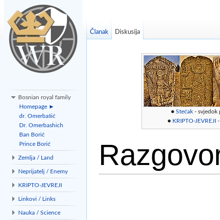
Članak
Diskusija
Bosnian royal family
Homepage ►
●
Stećak
- svjedok
dr. Omerbašić
●
KRIPTO-JEVREJI
-
Dr. Omerbashich
Ban Borić
Razgovor
Prince Borić
Zemlja / Land
Neprijatelj / Enemy
Idi na:
navigacija
,
traži
KRIPTO-JEVREJI
Linkovi / Links
Nauka / Science