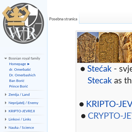
Posebna stranica
Bosnian royal family
Homepage ►
●
Stećak
- svj
dr. Omerbašić
Dr. Omerbashich
Stecak
as th
Ban Borić
Prince Borić
Zemlja / Land
●
KRIPTO-JEV
Neprijatelj / Enemy
KRIPTO-JEVREJI
●
CRYPTO-J
Linkovi / Links
Nauka / Science