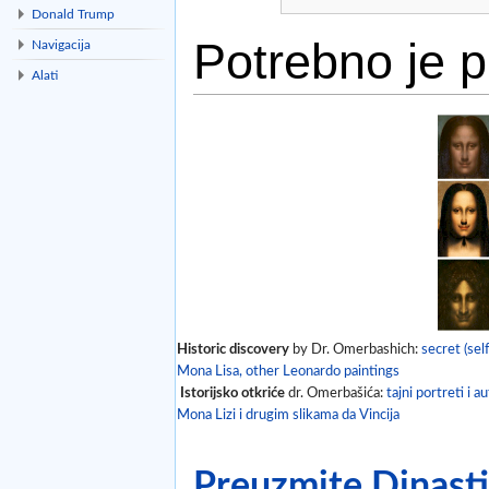
Donald Trump
Potrebno je pr
Navigacija
Alati
Idi na:
navigacija
,
traži
Historic discovery
by Dr. Omerbashich:
secret (self
Mona Lisa, other Leonardo paintings
Istorijsko otkriće
dr. Omerbašića:
tajni portreti i a
Mona Lizi i drugim slikama da Vincija
Preuzmite Dinastij