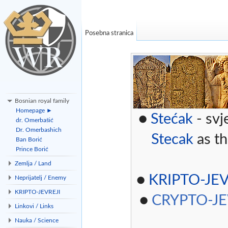
Posebna stranica
Bosnian royal family
Homepage ►
●
Stećak
- svj
dr. Omerbašić
Dr. Omerbashich
Stecak
as th
Ban Borić
Prince Borić
Zemlja / Land
●
KRIPTO-JEV
Neprijatelj / Enemy
KRIPTO-JEVREJI
●
CRYPTO-J
Linkovi / Links
Nauka / Science