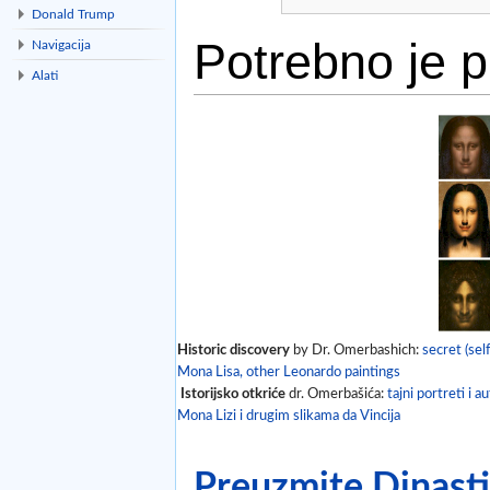
Donald Trump
Potrebno je pr
Navigacija
Alati
Idi na:
navigacija
,
traži
Historic discovery
by Dr. Omerbashich:
secret (self
Mona Lisa, other Leonardo paintings
Istorijsko otkriće
dr. Omerbašića:
tajni portreti i a
Mona Lizi i drugim slikama da Vincija
Preuzmite Dinastij