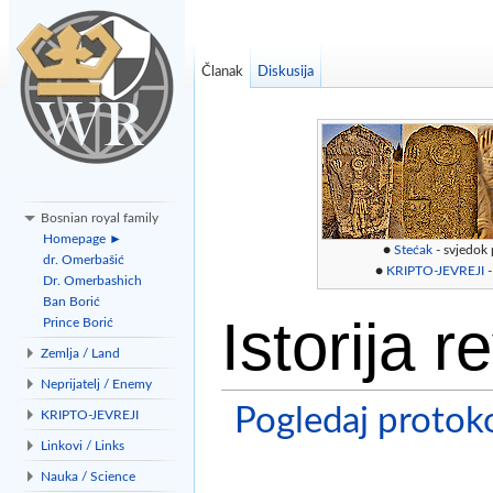
Članak
Diskusija
Bosnian royal family
Homepage ►
●
Stećak
- svjedok
dr. Omerbašić
●
KRIPTO-JEVREJI
-
Dr. Omerbashich
Ban Borić
Istorija r
Prince Borić
Zemlja / Land
Neprijatelj / Enemy
Pogledaj protoko
KRIPTO-JEVREJI
Linkovi / Links
Idi na:
navigacija
,
traži
Nauka / Science