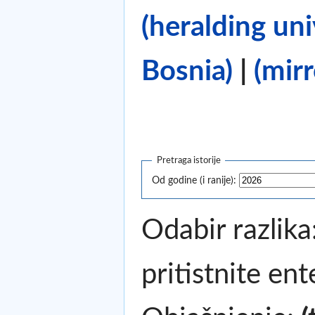
(heralding un
Bosnia)
|
(mirr
Pretraga istorije
Od godine (i ranije):
Odabir razlika
pritistnite en