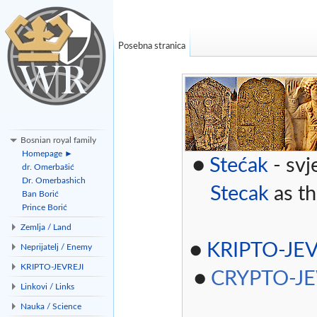
Posebna stranica
Bosnian royal family
Homepage ►
●
Stećak
- svj
dr. Omerbašić
Dr. Omerbashich
Stecak
as th
Ban Borić
Prince Borić
Zemlja / Land
●
KRIPTO-JEV
Neprijatelj / Enemy
KRIPTO-JEVREJI
●
CRYPTO-J
Linkovi / Links
Nauka / Science