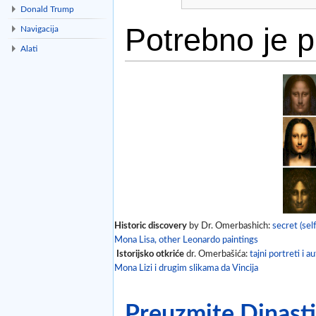
Donald Trump
Potrebno je pr
Navigacija
Alati
Idi na:
navigacija
,
traži
Historic discovery
by Dr. Omerbashich:
secret (self
Mona Lisa, other Leonardo paintings
Istorijsko otkriće
dr. Omerbašića:
tajni portreti i a
Mona Lizi i drugim slikama da Vincija
Preuzmite Dinastij