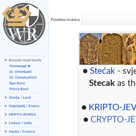
Posebna stranica
Bosnian royal family
Homepage ►
●
Stećak
- svj
dr. Omerbašić
Dr. Omerbashich
Stecak
as th
Ban Borić
Prince Borić
Zemlja / Land
●
KRIPTO-JEV
Neprijatelj / Enemy
KRIPTO-JEVREJI
●
CRYPTO-J
Linkovi / Links
Nauka / Science