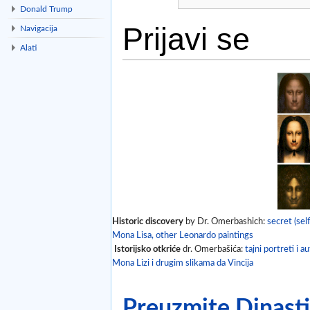
Donald Trump
Prijavi se
Navigacija
Alati
Idi na:
navigacija
,
traži
Historic discovery
by Dr. Omerbashich:
secret (self
Mona Lisa, other Leonardo paintings
Istorijsko otkriće
dr. Omerbašića:
tajni portreti i a
Mona Lizi i drugim slikama da Vincija
Preuzmite Dinastij