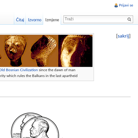
Prijavi se
Čitaj
Izvorno
Izmjene
[
sakrij
]
Old Bosnian Civilization
since the dawn of man
ity which rules the Balkans in the last apartheid