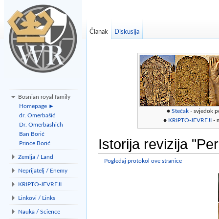
Članak
Diskusija
Bosnian royal family
Homepage ►
●
Stećak
- svjedok p
dr. Omerbašić
●
KRIPTO-JEVREJI
- 
Dr. Omerbashich
Ban Borić
Istorija revizija "P
Prince Borić
Zemlja / Land
Pogledaj protokol ove stranice
Idi na:
navigacija
,
traži
Neprijatelj / Enemy
KRIPTO-JEVREJI
Linkovi / Links
Nauka / Science