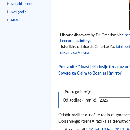
Donald Trump
Navigacija
Alati
Historic discovery
by Dr. Omerbashich:
sec
Leonardo paintings
Istorijsko otkriće
dr. Omerbašića:
tajni por
slikama da Vincija
Preuzmite Dinastijski dosije (izdat uz u
Sovereign Claim to Bosnia)
|
(mirror)
Pretraga istorije
Od godine (i ranije):
Odabir razlika: označite radio dugme verz
Objašnjenje:
(tren)
= razlika sa trenutno
(tren | preth)
14:54, 10 juni 2020
‎
Ro