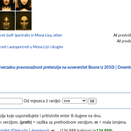
AI
predviđ
ret (self-)portraits in Mona Lisa, other
AI
predi
treti i autoportreti u Mona Lizi i drugim
niverzalnu pravosnažnost pretenzije na suverenitet Bosne iz 2010) | Down
Od mjeseca (i ranije):
ija koje uspoređujete i pritistnite enter ili dugme na dnu.
m verzijom,
(preth)
= razlika sa prethodnom verzijom,
m
= mala izmjena.
jalist
(
Diskusija
|
doprinosi
)
‎
m
. .
(136.888 bajtova)
(+136.888)