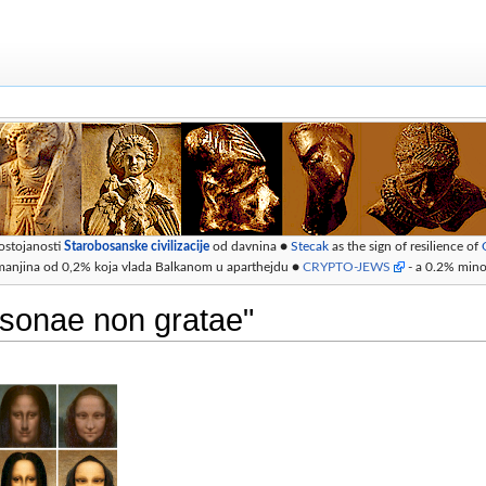
ostojanosti
Starobosanske civilizacije
od davnina ●
Stecak
as the sign of resilience of
manjina od 0,2% koja vlada Balkanom u aparthejdu ●
CRYPTO-JEWS
- a 0.2% minor
ersonae non gratae"