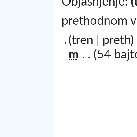
Objašnjenje:
(
prethodnom v
(tren | preth)
m
. .
(54 bajt