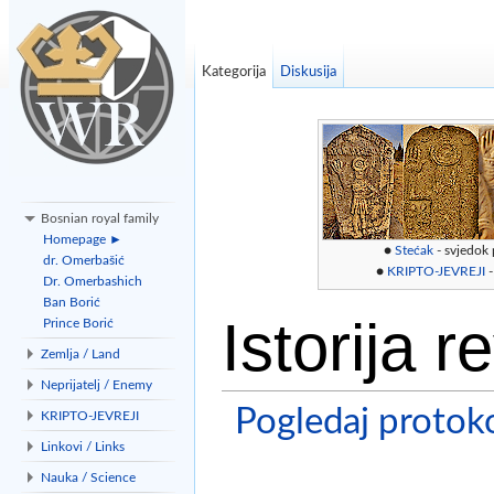
Kategorija
Diskusija
Bosnian royal family
Homepage ►
●
Stećak
- svjedok
dr. Omerbašić
●
KRIPTO-JEVREJI
-
Dr. Omerbashich
Ban Borić
Istorija 
Prince Borić
Zemlja / Land
Neprijatelj / Enemy
Pogledaj protoko
KRIPTO-JEVREJI
Linkovi / Links
Idi na:
navigacija
,
traži
Nauka / Science