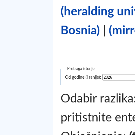
(heralding un
Bosnia)
|
(mirr
Pretraga istorije
Od godine (i ranije):
Odabir razlika
pritistnite en