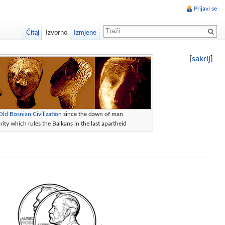
Prijavi se
Čitaj
Izvorno
Izmjene
[
sakrij
]
Old Bosnian Civilization
since the dawn of man
ity which rules the Balkans in the last apartheid