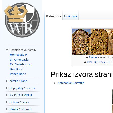
Kategorija
Diskusija
Bosnian royal family
Homepage ►
●
Stećak
- svjedok p
dr. Omerbašić
●
KRIPTO-JEVREJI
- 
Dr. Omerbashich
Ban Borić
Prikaz izvora strani
Prince Borić
Zemlja / Land
←
Kategorija:Biografije
Idi na:
navigacija
,
traži
Neprijatelj / Enemy
KRIPTO-JEVREJI
Linkovi / Links
Nauka / Science