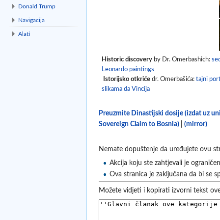
Donald Trump
Navigacija
Alati
Historic discovery
by Dr. Omerbashich:
sec
Leonardo paintings
Istorijsko otkriće
dr. Omerbašića:
tajni por
slikama da Vincija
Preuzmite Dinastijski dosije (izdat uz u
Sovereign Claim to Bosnia)
|
(mirror)
Nemate dopuštenje da uređujete ovu stran
Akcija koju ste zahtjevali je ograniče
Ova stranica je zaključana da bi se sp
Možete vidjeti i kopirati izvorni tekst ov