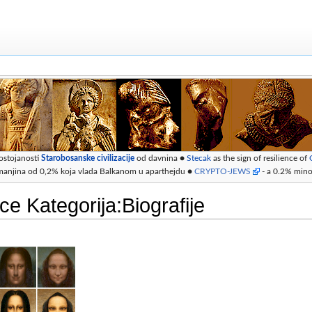
ostojanosti
Starobosanske civilizacije
od davnina ●
Stecak
as the sign of resilience of
manjina od 0,2% koja vlada Balkanom u aparthejdu ●
CRYPTO-JEWS
- a 0.2% minor
ce Kategorija:Biografije