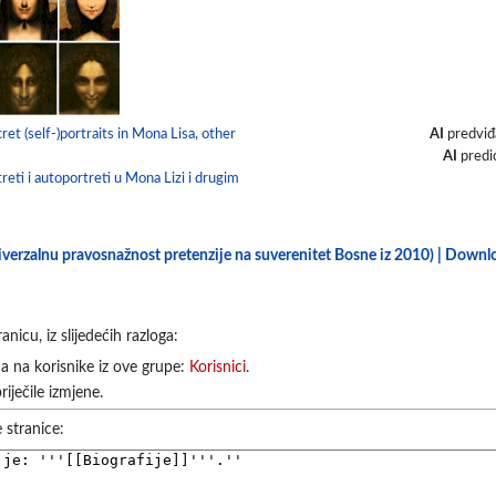
AI
predviđ
ret (self-)portraits in Mona Lisa, other
AI
predi
treti i autoportreti u Mona Lizi i drugim
niverzalnu pravosnažnost pretenzije na suverenitet Bosne iz 2010) | Down
icu, iz slijedećih razloga:
na na korisnike iz ove grupe:
Korisnici
.
riječile izmjene.
e stranice: