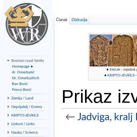
Članak
Diskusija
Bosnian royal family
Homepage ►
●
Stećak
- svjedok
dr. Omerbašić
●
KRIPTO-JEVREJI
-
Dr. Omerbashich
Ban Borić
Prikaz iz
Prince Borić
Zemlja / Land
Neprijatelj / Enemy
←
Jadviga, kralj
KRIPTO-JEVREJI
Linkovi / Links
Idi na:
navigacija
,
traži
Nauka / Science