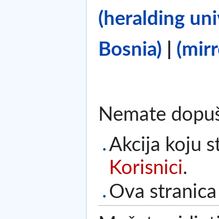
(heralding un
Bosnia)
|
(mirr
Nemate dopušte
Akcija koju s
Korisnici
.
Ova stranica 