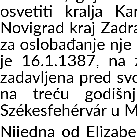
osvetiti kralja K
Novigrad kraj Zadra
za oslobađanje nje i
je 16.1.1387, na 
zadavljena pred svo
na treću godišn
Székesfehérvár u M
Nijedna od Elizabet