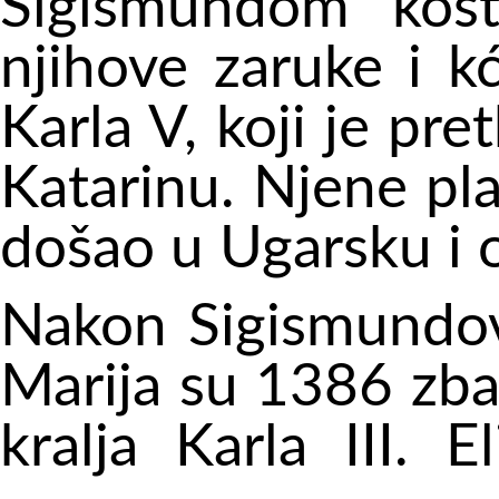
Sigismundom košt
njihove zaruke i k
Karla V, koji je pr
Katarinu. Njene pl
došao u Ugarsku i 
Nakon Sigismundov
Marija su 1386 zbač
kralja Karla III. E