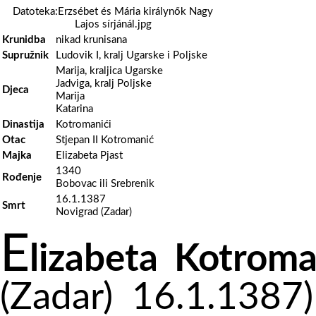
Datoteka:Erzsébet és Mária királynők Nagy
Lajos sírjánál.jpg
Krunidba
nikad krunisana
Supružnik
Ludovik I, kralj Ugarske i Poljske
Marija, kraljica Ugarske
Jadviga, kralj Poljske
Djeca
Marija
Katarina
Dinastija
Kotromanići
Otac
Stjepan II Kotromanić
Majka
Elizabeta Pjast
1340
Rođenje
Bobovac ili Srebrenik
16.1.1387
Smrt
Novigrad (Zadar)
E
lizabeta
Kotroma
(Zadar) 16.1.1387