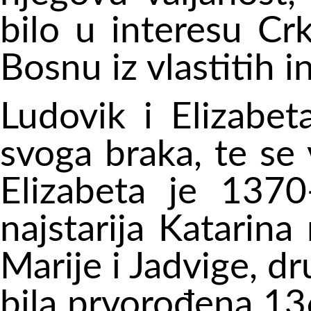
bilo u interesu Cr
Bosnu
iz
vlastitih i
Ludovik i Elizabet
svoga braka, te se
Elizabeta je 1370
najstarija Katarin
Marije i Jadvige, 
bila prvorođena 136