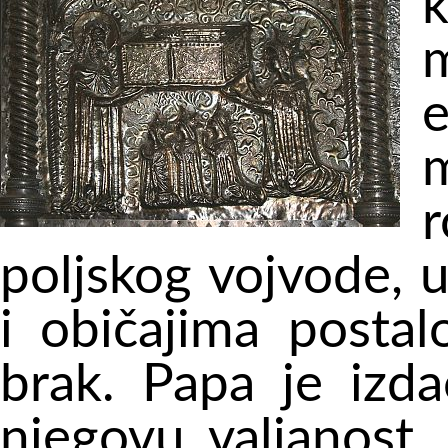
k
e
m
poljskog vojvode, 
i običajima posta
brak. Papa je izd
njegovu valjanost,