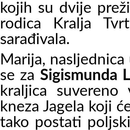
kojih su dvije prež
rodica
Kralja Tvr
sarađivala.
Marija, nasljednica 
se za
Sigismunda 
kraljica suvereno 
kneza Jagela koji ć
tako postati poljsk