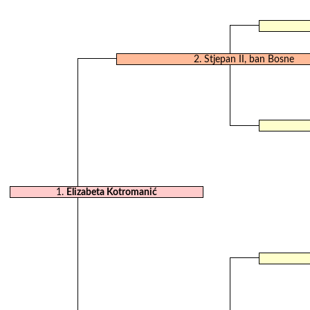
2.
Stjepan II, ban Bosne
1.
Elizabeta Kotromanić