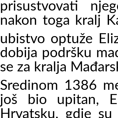
prisustvovati njeg
nakon toga kralj K
ubistvo optuže Eli
dobija podršku mađ
se za kralja Mađars
Sredinom 1386 međ
još bio upitan, E
Hrvatsku, gdje su 