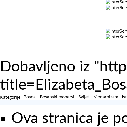
Dobavljeno iz "
http
title=Elizabeta_B
Kategorije
:
Bosna
Bosanski monarsi
Svijet
Monarhizam
Is
Ova stranica je p