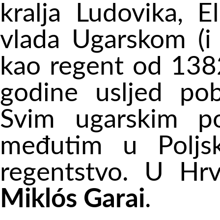
kralja Ludovika, E
vlada Ugarskom (i
kao regent od 1382
godine usljed pob
Svim ugarskim p
međutim u Poljsk
regentstvo. U Hrv
Miklós Garai
.