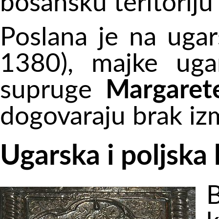
bosansku teritorij
Poslana je na uga
1380), majke ugar
supruge
Margaret
dogovaraju brak izm
Ugarska i poljska 
B