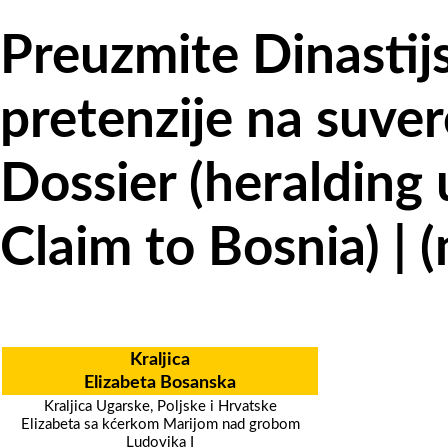
Preuzmite Dinastijs
pretenzije na suve
Dossier (heralding
Claim to Bosnia)
|
(
Kraljica
Elizabeta Bosanska
Kraljica Ugarske, Poljske i Hrvatske
Elizabeta sa kćerkom Marijom nad grobom
Ludovika I