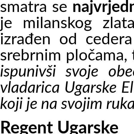
smatra se
najvrjed
je milanskog zla
izrađen od cedera
srebrnim pločama, t
ispunivši svoje ob
vladarica Ugarske E
koji je na svojim ruk
Regent Ugarske