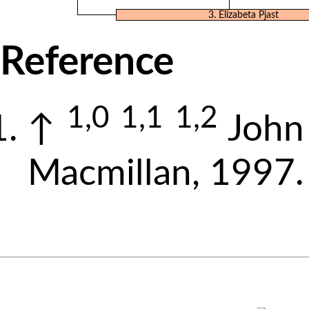
3. Elizabeta Pjast
Reference
1,0
1,1
1,2
↑
John
Macmillan, 1997.