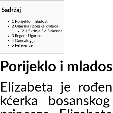
Sadržaj
1
Porijeklo i mladost
2
Ugarska i poljska kraljica
2.1
Škrinja Sv. Simeuna
3
Regent Ugarske
4
Genealogija
5
Reference
Porijeklo i mlados
Elizabeta je rođe
kćerka bosanskog